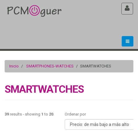
Inicio
SMARTPHONES-WATCHES
SMARTWATCHES
SMARTWATCHES
39
results - showing
1
to
20
.
Ordenar por