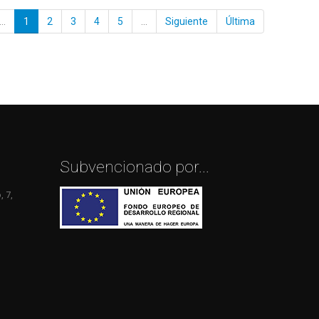
...
1
2
3
4
5
...
Siguiente
Última
Subvencionado por...
 7,