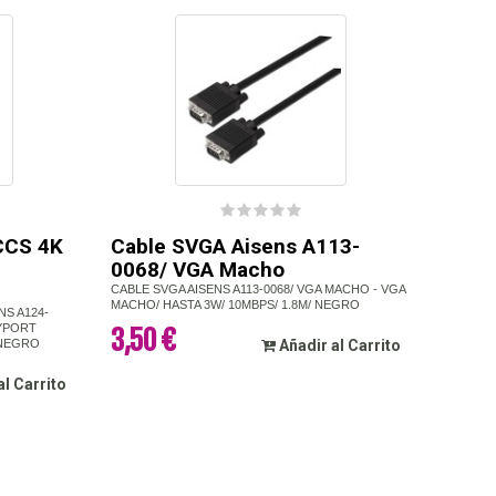
 CCS 4K
Cable SVGA Aisens A113-
0068/ VGA Macho
CABLE SVGA AISENS A113-0068/ VGA MACHO - VGA
MACHO/ HASTA 3W/ 10MBPS/ 1.8M/ NEGRO
NS A124-
AYPORT
3,50 €
 NEGRO
Añadir al Carrito
al Carrito