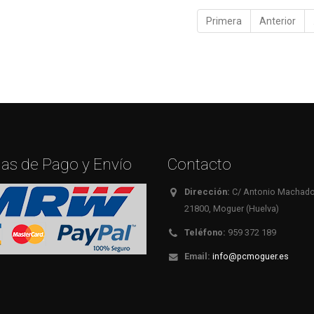
Primera
Anterior
as de Pago y Envío
Contacto
Dirección:
C/ Antonio Machado,
21800, Moguer (Huelva)
Teléfono:
959 372 189
Email:
info@pcmoguer.es