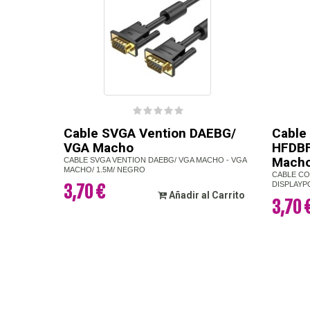
Cable SVGA Vention DAEBG/
Cable
VGA Macho
HFDBF
Mach
CABLE SVGA VENTION DAEBG/ VGA MACHO - VGA
MACHO/ 1.5M/ NEGRO
CABLE CO
DISPLAYP
3,70 €
Añadir al Carrito
3,70 