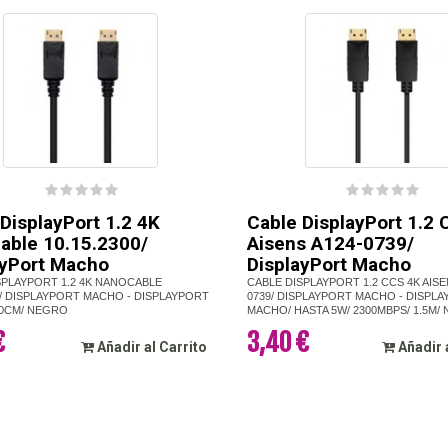
DisplayPort 1.2 4K
Cable DisplayPort 1.2
able 10.15.2300/
Aisens A124-0739/
ayPort Macho
DisplayPort Macho
SPLAYPORT 1.2 4K NANOCABLE
CABLE DISPLAYPORT 1.2 CCS 4K AISE
00/ DISPLAYPORT MACHO - DISPLAYPORT
0739/ DISPLAYPORT MACHO - DISPL
0CM/ NEGRO
MACHO/ HASTA 5W/ 2300MBPS/ 1.5M/
€
3,40 €
Añadir al Carrito
Añadir 