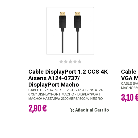
Cable DisplayPort 1.2 CCS 4K
Cable
Aisens A124-0737/
VGA 
DisplayPort Macho
CABLE SV
MACHO/ 5
CABLE DISPLAYPORT 1.2 CCS 4K AISENS A124-
0737/ DISPLAYPORT MACHO - DISPLAYPORT
3,10 
MACHO/ HASTA 5W/ 2300MBPS/ 50CM/ NEGRO
2,90 €
Añadir al Carrito