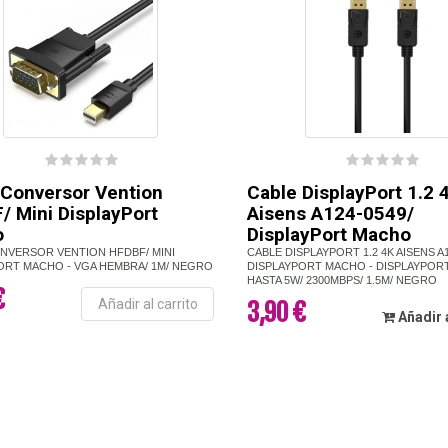
 Conversor Vention
Cable DisplayPort 1.2 
/ Mini DisplayPort
Aisens A124-0549/
o
DisplayPort Macho
NVERSOR VENTION HFDBF/ MINI
CABLE DISPLAYPORT 1.2 4K AISENS A1
ORT MACHO - VGA HEMBRA/ 1M/ NEGRO
DISPLAYPORT MACHO - DISPLAYPOR
HASTA 5W/ 2300MBPS/ 1.5M/ NEGRO
€
Añadir al carrito
3,90 €
Añadir 