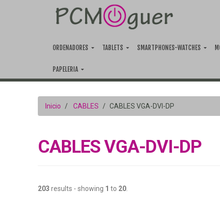
ORDENADORES
TABLETS
SMARTPHONES-WATCHES
M
PAPELERIA
Inicio
CABLES
CABLES VGA-DVI-DP
CABLES VGA-DVI-DP
203
results - showing
1
to
20
.