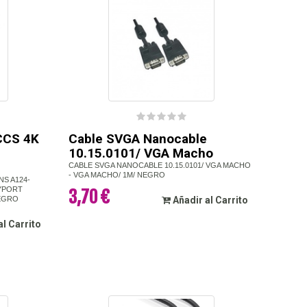
 CCS 4K
Cable SVGA Nanocable
10.15.0101/ VGA Macho
CABLE SVGA NANOCABLE 10.15.0101/ VGA MACHO
- VGA MACHO/ 1M/ NEGRO
NS A124-
AYPORT
3,70 €
NEGRO
Añadir al Carrito
al Carrito