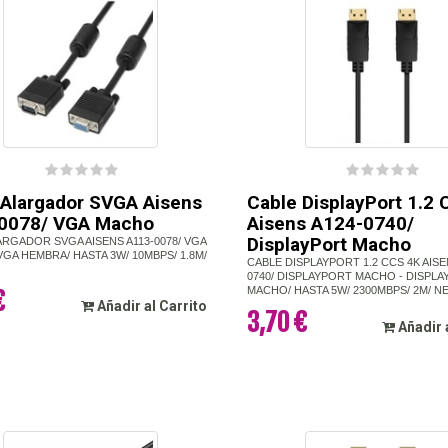
 Alargador SVGA Aisens
Cable DisplayPort 1.2
0078/ VGA Macho
Aisens A124-0740/
DisplayPort Macho
ARGADOR SVGA AISENS A113-0078/ VGA
VGA HEMBRA/ HASTA 3W/ 10MBPS/ 1.8M/
CABLE DISPLAYPORT 1.2 CCS 4K AISE
0740/ DISPLAYPORT MACHO - DISPL
MACHO/ HASTA 5W/ 2300MBPS/ 2M/ 
€
Añadir al Carrito
3,70 €
Añadir 