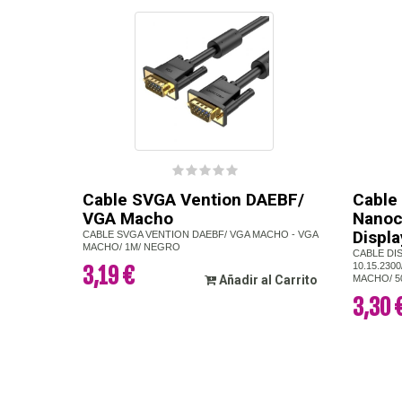
Cable SVGA Vention DAEBF/
Cable 
VGA Macho
Nanoc
Displ
CABLE SVGA VENTION DAEBF/ VGA MACHO - VGA
MACHO/ 1M/ NEGRO
CABLE DI
10.15.23
3,19 €
Añadir al Carrito
MACHO/ 5
3,30 