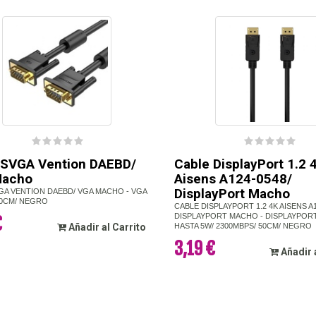
 SVGA Vention DAEBD/
Cable DisplayPort 1.2 
Macho
Aisens A124-0548/
DisplayPort Macho
GA VENTION DAEBD/ VGA MACHO - VGA
0CM/ NEGRO
CABLE DISPLAYPORT 1.2 4K AISENS A1
DISPLAYPORT MACHO - DISPLAYPOR
€
Añadir al Carrito
HASTA 5W/ 2300MBPS/ 50CM/ NEGRO
3,19 €
Añadir 