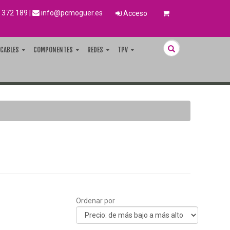
 372 189
|
info@pcmoguer.es
Acceso
CABLES
COMPONENTES
REDES
TPV
Ordenar por