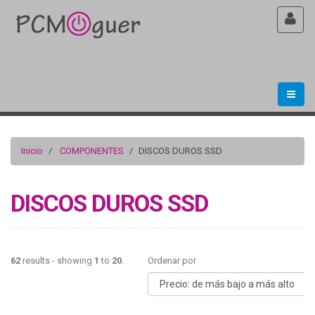
Inicio
COMPONENTES
DISCOS DUROS SSD
DISCOS DUROS SSD
62
results - showing
1
to
20
.
Ordenar por