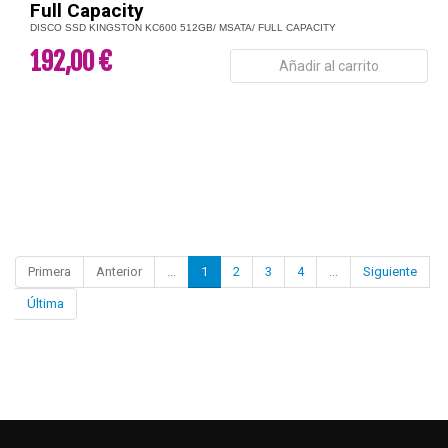
Full Capacity
DISCO SSD KINGSTON KC600 512GB/ MSATA/ FULL CAPACITY
192,00 €
Añadir al carrito
Primera
Anterior
...
1
2
3
4
...
Siguiente
Última